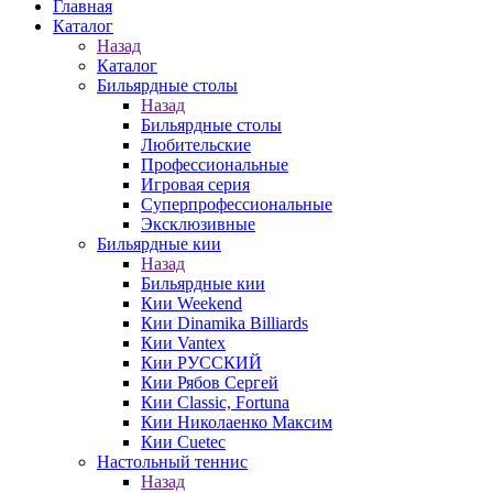
Главная
Каталог
Назад
Каталог
Бильярдные столы
Назад
Бильярдные столы
Любительские
Профессиональные
Игровая серия
Суперпрофессиональные
Эксклюзивные
Бильярдные кии
Назад
Бильярдные кии
Кии Weekend
Кии Dinamika Billiards
Кии Vantex
Кии РУССКИЙ
Кии Рябов Сергей
Кии Classic, Fortuna
Кии Николаенко Максим
Кии Cuetec
Настольный теннис
Назад