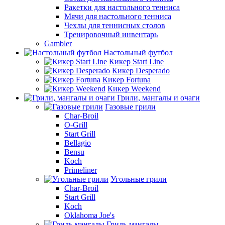
Ракетки для настольного тенниса
Мячи для настольного тенниса
Чехлы для теннисных столов
Тренировочный инвентарь
Gambler
Настольный футбол
Кикер Start Line
Кикер Desperado
Кикер Fortuna
Кикер Weekend
Грили, мангалы и очаги
Газовые грили
Char-Broil
O-Grill
Start Grill
Bellagio
Bensu
Koch
Primeliner
Угольные грили
Char-Broil
Start Grill
Koch
Oklahoma Joe's
Гриль-мангалы