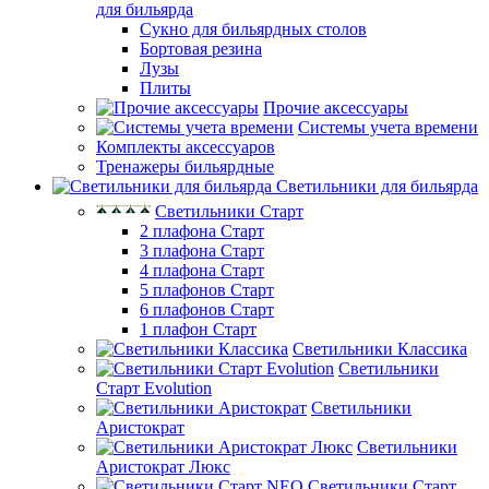
для бильярда
Сукно для бильярдных столов
Бортовая резина
Лузы
Плиты
Прочие аксессуары
Системы учета времени
Комплекты аксессуаров
Тренажеры бильярдные
Светильники для бильярда
Светильники Старт
2 плафона Старт
3 плафона Старт
4 плафона Старт
5 плафонов Старт
6 плафонов Старт
1 плафон Старт
Светильники Классика
Светильники
Старт Evolution
Светильники
Аристократ
Светильники
Аристократ Люкс
Светильники Старт