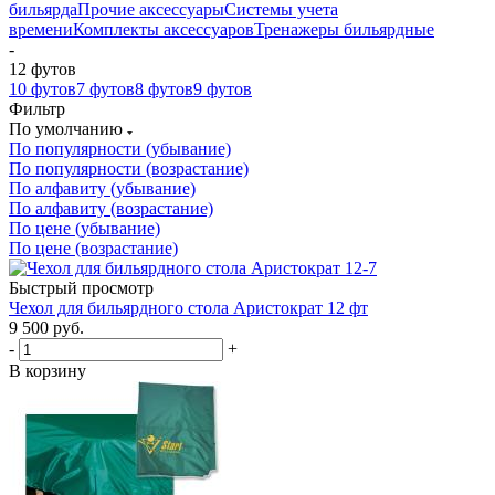
бильярда
Прочие аксессуары
Системы учета
времени
Комплекты аксессуаров
Тренажеры бильярдные
-
12 футов
10 футов
7 футов
8 футов
9 футов
Фильтр
По умолчанию
По популярности (убывание)
По популярности (возрастание)
По алфавиту (убывание)
По алфавиту (возрастание)
По цене (убывание)
По цене (возрастание)
Быстрый просмотр
Чехол для бильярдного стола Аристократ 12 фт
9 500
руб.
-
+
В корзину