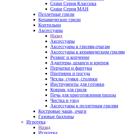
Gratar Серия Классика
Gratar Серия МАН
Пеллетные грили
Керамические грили
Коптильни
Аксессуары
Назад
Аксессуары
Аксессуары к грилям-очагам
Аксессуары к керамическим грилям
Розжиг и копчение
Адаптеры, шланги и крепеж
Перчатки и фартуки
Противни и посуда
Чехлы, сумки, столики
Инструменты для готовки
Коврик для гриля
Печь для приготовления пиццы
Чистка и уход
Аксессуары к пеллетным грилям
Костровые чаши, очаги
Газовые баллоны
Игротека
Назад
Игротека