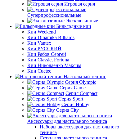
Игровая серия
Суперпрофессиональные
Эксклюзивные
Бильярдные кии
Кии Weekend
Кии Dinamika Billiards
Кии Vantex
Кии РУССКИЙ
Кии Рябов Сергей
Кии Classic, Fortuna
Кии Николаенко Максим
Кии Cuetec
Настольный теннис
Серия Olympic
Серия Game
Серия Compact
Серия Sport
Серия Hobby
Серия City
Аксессуары для настольного тенниса
Наборы аксессуаров для настольного
тенниса
Сетки для настольного тенниса