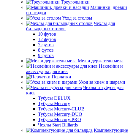
Треугольники
Машинки, древки
и насадки
Уход за столом
Чехлы для
бильярдных столов
10 футов
12 футов
7 футов
8 футов
9 футов
Мел и держатели мела
Наклейки и
аксессуары для киев
Перчатки
Уход за кием и шарами
Чехлы и тубусы для
киев
Тубусы DELUX
Тубусы Mercury
Тубусы Mercury-CLUB
Тубусы Mercury-DUO
Тубусы Mercury-PRO
Чехлы Start Billiards
Комплектующие