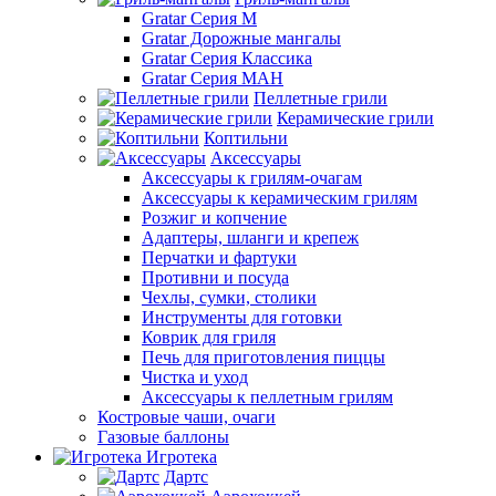
Gratar Серия M
Gratar Дорожные мангалы
Gratar Серия Классика
Gratar Серия МАН
Пеллетные грили
Керамические грили
Коптильни
Аксессуары
Аксессуары к грилям-очагам
Аксессуары к керамическим грилям
Розжиг и копчение
Адаптеры, шланги и крепеж
Перчатки и фартуки
Противни и посуда
Чехлы, сумки, столики
Инструменты для готовки
Коврик для гриля
Печь для приготовления пиццы
Чистка и уход
Аксессуары к пеллетным грилям
Костровые чаши, очаги
Газовые баллоны
Игротека
Дартс