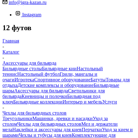
info@igra-kazan.ru
Instagram
12 футов
Главная
-
Каталог
-
Аксессуары для бильярда
Бильярдные столы
Бильярдные кии
Настольный
теннис
Настольный футбол
Грили, мангалы и
очаги
Игротека
Спортивное оборудование
Батуты
Товары для
отдыха
Детские комплексы и оборудование
Бильярдные
шары
Аксессуары для бильярда
Светильники для
бильярда
Киевницы и полочки
Бильярдная под
ключ
Бильярдные коллекции
Интерьер и мебель
Услуги
-
Чехлы для бильярдных столов
Треугольники
Машинки, древки и насадки
Уход за
столом
Чехлы для бильярдных столов
Мел и держатели
мела
Наклейки и аксессуары для киев
Перчатки
Уход за кием и
шарами
Чехлы и тубусы для киев
Комплектующие для