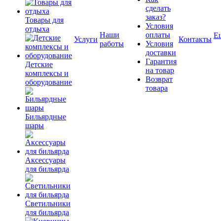
сделать
заказ?
Товары для
Условия
отдыха
Наши
оплаты
Е
Услуги
Контакты
работы
Условия
доставки
Гарантия
Детские
на товар
комплексы и
Возврат
оборудование
товара
Бильярдные
шары
Аксессуары
для бильярда
Светильники
для бильярда