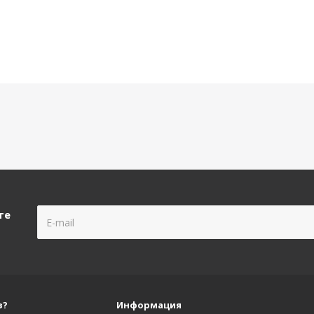
те
з?
Информация