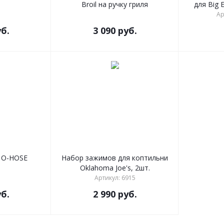
Broil на ручку гриля
для Big 
Ар
б.
3 090
руб.
 O-HOSE
Набор зажимов для коптильни
Oklahoma Joe's, 2шт.
Артикул: 6915
б.
2 990
руб.