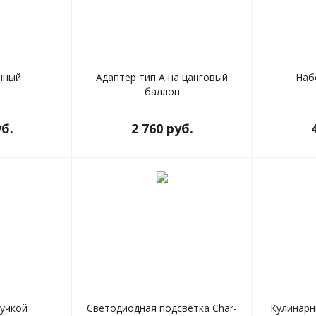
нный
Адаптер тип А на цанговый
Наб
баллон
б.
2 760
руб.
ручкой
Светодиодная подсветка Char-
Кулинарн