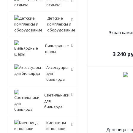
отдыха
Детские
комплексы и
оборудование
Экран ками
Бильярдные
шары
3 240
ру
Аксессуары
для
бильярда
Светильники
для
бильярда
Киевницы
и полочки
Дровница с 