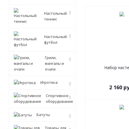
Настольный
теннис
Настольный
футбол
Грили,
мангалы и
Набор наст
очаги
Игротека
2 160
ру
Спортивное
оборудование
Батуты
Товары для