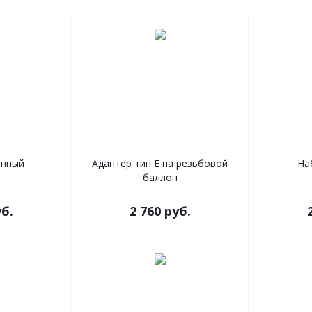
енный
Адаптер тип Е на резьбовой
На
баллон
б.
2 760
руб.