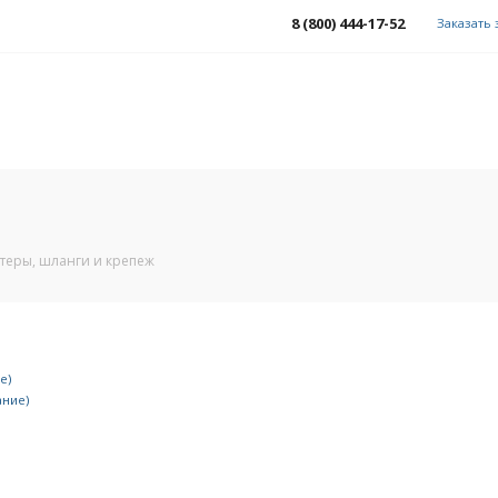
8 (800) 444-17-52
Заказать
теры, шланги и крепеж
е)
ание)