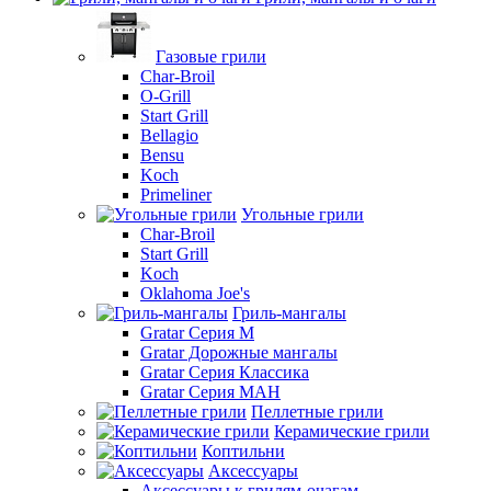
Газовые грили
Char-Broil
O-Grill
Start Grill
Bellagio
Bensu
Koch
Primeliner
Угольные грили
Char-Broil
Start Grill
Koch
Oklahoma Joe's
Гриль-мангалы
Gratar Серия M
Gratar Дорожные мангалы
Gratar Серия Классика
Gratar Серия МАН
Пеллетные грили
Керамические грили
Коптильни
Аксессуары
Аксессуары к грилям-очагам