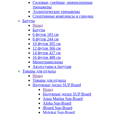
Силовые, гребные, инверсионные
тренажеры
Эллиптические тренажеры
Спортивные комплексы и городки
Батуты
Назад
Батуты
6 футов 183 см
8 футов 244 см
10 футов 305 см
12 футов 366 см
14 футов 427 см
16 футов 488 см
Минитрамплины
Аксессуары к батутам
Товары для отдыха
Назад
Товары для отдыха
Надувные доски SUP Board
Назад
Надувные доски SUP Board
Aqua Marina Sup-Board
Aloha Sup-Board
iBoard Sup-Board
Molokai Sup-Board