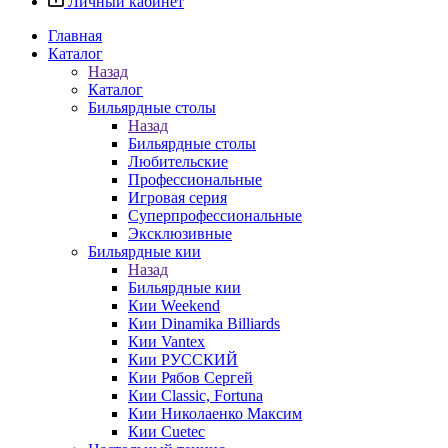
Личный кабинет
Главная
Каталог
Назад
Каталог
Бильярдные столы
Назад
Бильярдные столы
Любительские
Профессиональные
Игровая серия
Суперпрофессиональные
Эксклюзивные
Бильярдные кии
Назад
Бильярдные кии
Кии Weekend
Кии Dinamika Billiards
Кии Vantex
Кии РУССКИЙ
Кии Рябов Сергей
Кии Classic, Fortuna
Кии Николаенко Максим
Кии Cuetec