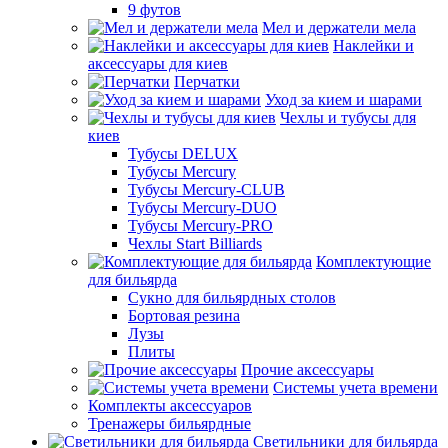
9 футов
Мел и держатели мела
Наклейки и
аксессуары для киев
Перчатки
Уход за кием и шарами
Чехлы и тубусы для
киев
Тубусы DELUX
Тубусы Mercury
Тубусы Mercury-CLUB
Тубусы Mercury-DUO
Тубусы Mercury-PRO
Чехлы Start Billiards
Комплектующие
для бильярда
Сукно для бильярдных столов
Бортовая резина
Лузы
Плиты
Прочие аксессуары
Системы учета времени
Комплекты аксессуаров
Тренажеры бильярдные
Светильники для бильярда