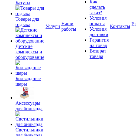
Как
Батуты
сделать
заказ?
Условия
Товары для
Наши
оплаты
Е
отдыха
Услуги
Контакты
работы
Условия
доставки
Гарантия
на товар
Детские
Возврат
комплексы и
товара
оборудование
Бильярдные
шары
Аксессуары
для бильярда
Светильники
для бильярда