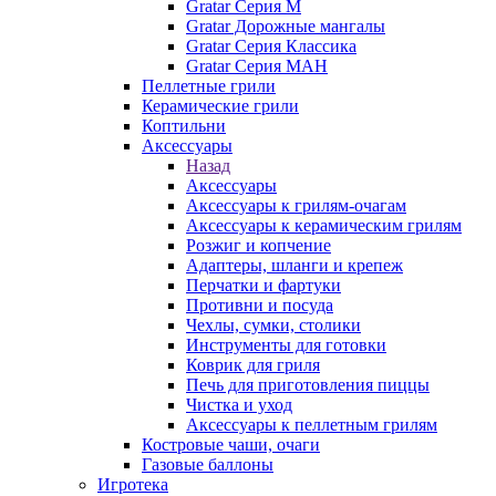
Gratar Серия M
Gratar Дорожные мангалы
Gratar Серия Классика
Gratar Серия МАН
Пеллетные грили
Керамические грили
Коптильни
Аксессуары
Назад
Аксессуары
Аксессуары к грилям-очагам
Аксессуары к керамическим грилям
Розжиг и копчение
Адаптеры, шланги и крепеж
Перчатки и фартуки
Противни и посуда
Чехлы, сумки, столики
Инструменты для готовки
Коврик для гриля
Печь для приготовления пиццы
Чистка и уход
Аксессуары к пеллетным грилям
Костровые чаши, очаги
Газовые баллоны
Игротека