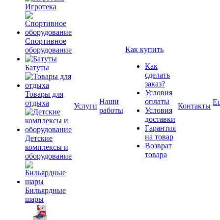
Игротека
Спортивное
Как купить
оборудование
Как
Батуты
сделать
заказ?
Условия
Товары для
Наши
оплаты
Е
отдыха
Услуги
Контакты
работы
Условия
доставки
Гарантия
на товар
Детские
Возврат
комплексы и
товара
оборудование
Бильярдные
шары