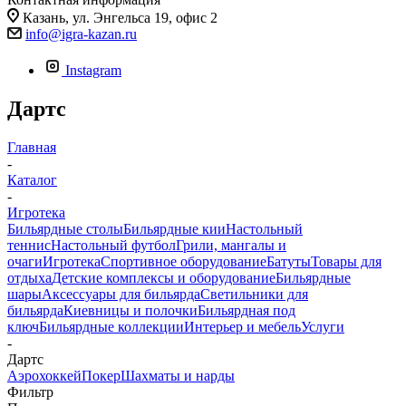
Казань, ул. Энгельса 19, офис 2
info@igra-kazan.ru
Instagram
Дартс
Главная
-
Каталог
-
Игротека
Бильярдные столы
Бильярдные кии
Настольный
теннис
Настольный футбол
Грили, мангалы и
очаги
Игротека
Спортивное оборудование
Батуты
Товары для
отдыха
Детские комплексы и оборудование
Бильярдные
шары
Аксессуары для бильярда
Светильники для
бильярда
Киевницы и полочки
Бильярдная под
ключ
Бильярдные коллекции
Интерьер и мебель
Услуги
-
Дартс
Аэрохоккей
Покер
Шахматы и нарды
Фильтр