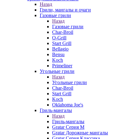
Назад
Грили, мангалы и очаги
Газовые грили
Назад
Газовые грили
Char-Broil
O-Grill
Start Grill
Bellagio
Bensu
Koch
Primeliner
Угольные грили
Назад
Угольные грили
Char-Broil
Start Grill
Koch
Oklahoma Joe's
Гриль-мангалы
Назад
Гриль-мангалы
Gratar Серия M
Gratar Дорожные мангалы
Gratar Серия Классика