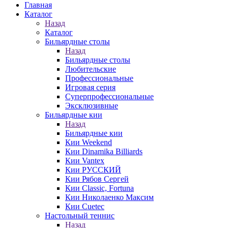
Главная
Каталог
Назад
Каталог
Бильярдные столы
Назад
Бильярдные столы
Любительские
Профессиональные
Игровая серия
Суперпрофессиональные
Эксклюзивные
Бильярдные кии
Назад
Бильярдные кии
Кии Weekend
Кии Dinamika Billiards
Кии Vantex
Кии РУССКИЙ
Кии Рябов Сергей
Кии Classic, Fortuna
Кии Николаенко Максим
Кии Cuetec
Настольный теннис
Назад