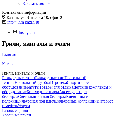
Заказать звонок
Контактная информация
Казань, ул. Энгельса 19, офис 2
info@igra-kazan.ru
Instagram
Грили, мангалы и очаги
Главная
-
Каталог
-
Грили, мангалы и очаги
Бильярдные столы
Бильярдные кии
Настольный
теннис
Настольный футбол
Игротека
Спортивное
оборудование
Батуты
Товары для отдыха
Детские комплексы и
оборудование
Бильярдные шары
Аксессуары для
бильярда
Светильники для бильярда
Киевницы и
полочки
Бильярдная под ключ
Бильярдные коллекции
Интерьер
и мебель
Услуги
Газовые грили
Угольные грили