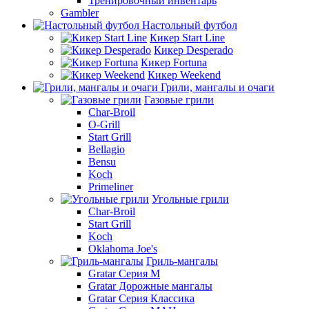
Тренировочный инвентарь
Gambler
Настольный футбол
Кикер Start Line
Кикер Desperado
Кикер Fortuna
Кикер Weekend
Грили, мангалы и очаги
Газовые грили
Char-Broil
O-Grill
Start Grill
Bellagio
Bensu
Koch
Primeliner
Угольные грили
Char-Broil
Start Grill
Koch
Oklahoma Joe's
Гриль-мангалы
Gratar Серия M
Gratar Дорожные мангалы
Gratar Серия Классика