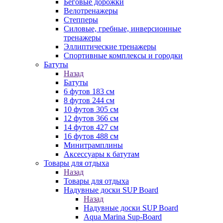
Беговые дорожки
Велотренажеры
Степперы
Силовые, гребные, инверсионные
тренажеры
Эллиптические тренажеры
Спортивные комплексы и городки
Батуты
Назад
Батуты
6 футов 183 см
8 футов 244 см
10 футов 305 см
12 футов 366 см
14 футов 427 см
16 футов 488 см
Минитрамплины
Аксессуары к батутам
Товары для отдыха
Назад
Товары для отдыха
Надувные доски SUP Board
Назад
Надувные доски SUP Board
Aqua Marina Sup-Board