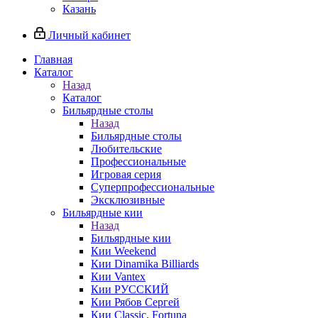
Казань
Личный кабинет
Главная
Каталог
Назад
Каталог
Бильярдные столы
Назад
Бильярдные столы
Любительские
Профессиональные
Игровая серия
Суперпрофессиональные
Эксклюзивные
Бильярдные кии
Назад
Бильярдные кии
Кии Weekend
Кии Dinamika Billiards
Кии Vantex
Кии РУССКИЙ
Кии Рябов Сергей
Кии Classic, Fortuna