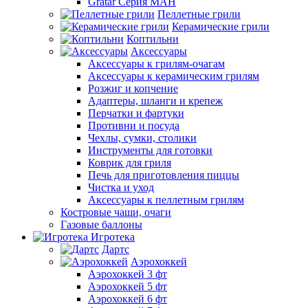
Gratar Серия МАН
Пеллетные грили
Керамические грили
Коптильни
Аксессуары
Аксессуары к грилям-очагам
Аксессуары к керамическим грилям
Розжиг и копчение
Адаптеры, шланги и крепеж
Перчатки и фартуки
Противни и посуда
Чехлы, сумки, столики
Инструменты для готовки
Коврик для гриля
Печь для приготовления пиццы
Чистка и уход
Аксессуары к пеллетным грилям
Костровые чаши, очаги
Газовые баллоны
Игротека
Дартс
Аэрохоккей
Аэрохоккей 3 фт
Аэрохоккей 5 фт
Аэрохоккей 6 фт