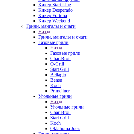
Кикер Start Line
Кикер Desperado
Кикер Fortuna
Кикер Weekend
Грили, мангалы и очаги
Назад
Грили, мангалы и очаги
Газовые грили
Назад
Газовые грили
Char-Broil
O-Grill
Start Grill
Bellagio
Bensu
Koch
Primeliner
Угольные грили
Назад
Угольные грили
Char-Broil
Start Grill
Koch
Oklahoma Joe's
Гриль-мангалы