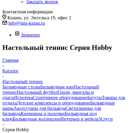
Заказать звонок
Контактная информация
Казань, ул. Энгельса 19, офис 2
info@igra-kazan.ru
Instagram
Настольный теннис Серия Hobby
Главная
-
Каталог
-
Настольный теннис
Бильярдные столы
Бильярдные кии
Настольный
теннис
Настольный футбол
Грили, мангалы и
очаги
Игротека
Спортивное оборудование
Батуты
Товары для
отдыха
Детские комплексы и оборудование
Бильярдные
шары
Аксессуары для бильярда
Светильники для
бильярда
Киевницы и полочки
Бильярдная под
ключ
Бильярдные коллекции
Интерьер и мебель
Услуги
-
Серия Hobby