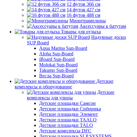
12 футов 366 см
14 футов 427 см
16 футов 488 см
Минитрамплины
Аксессуары к батутам
Товары для отдыха
Надувные доски
SUP Board
Aqua Marina Sup-Board
Aloha Sup-Board
iBoard Sup-Board
Molokai Sup-Board
Takumo Sup-Board
Весла Sup-Board
Детские
комплексы и оборудование
Детские
комплексы для улицы
Детские площадки Самсон
Детские площадки Сибирика
Детские площадки Элемент
Десткие площадки TAALO
Десткие площадки TALO
Детские комплексы DFC
Детские площадки SLP SYSTEMS