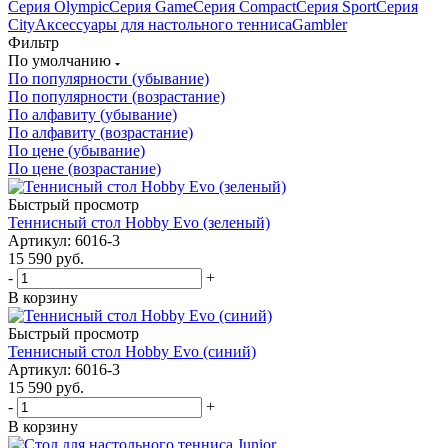
Серия Olympic
Серия Game
Серия Compact
Серия Sport
Серия
City
Аксессуары для настольного тенниса
Gambler
Фильтр
По умолчанию
По популярности (убывание)
По популярности (возрастание)
По алфавиту (убывание)
По алфавиту (возрастание)
По цене (убывание)
По цене (возрастание)
Быстрый просмотр
Теннисный стол Hobby Evo (зеленый)
Артикул: 6016-3
15 590
руб.
-
+
В корзину
Быстрый просмотр
Теннисный стол Hobby Evo (синий)
Артикул: 6016-3
15 590
руб.
-
+
В корзину