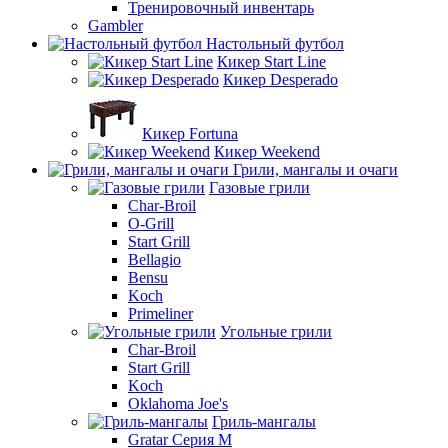
Тренировочный инвентарь
Gambler
Настольный футбол
Кикер Start Line
Кикер Desperado
Кикер Fortuna
Кикер Weekend
Грили, мангалы и очаги
Газовые грили
Char-Broil
O-Grill
Start Grill
Bellagio
Bensu
Koch
Primeliner
Угольные грили
Char-Broil
Start Grill
Koch
Oklahoma Joe's
Гриль-мангалы
Gratar Серия M