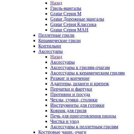
Назад
Гриль-мангалы
Gratar Серия M
Gratar Дорожные мангалы
Gratar Серия Классика
Gratar Серия МАН
Пеллетные грили
Керамические грили
Коптильни
Аксессуары
Назад
Аксессуары
Аксессуары к грилям-очагам
Аксессуары к керамическим грилям
Розжиг и копчение
Адаптеры, шланги и крепеж
Перчатки и фартуки
Противни и посуда
Чехлы, сумки, столики
Инструменты для готовки
Коврик для гриля
Печь для приготовления пиццы
Чистка и уход
Аксессуары к пеллетным грилям
Костровые чаши, очаги