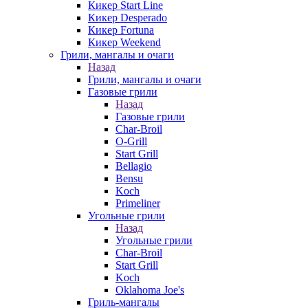
Кикер Start Line
Кикер Desperado
Кикер Fortuna
Кикер Weekend
Грили, мангалы и очаги
Назад
Грили, мангалы и очаги
Газовые грили
Назад
Газовые грили
Char-Broil
O-Grill
Start Grill
Bellagio
Bensu
Koch
Primeliner
Угольные грили
Назад
Угольные грили
Char-Broil
Start Grill
Koch
Oklahoma Joe's
Гриль-мангалы